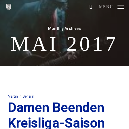
Skip
MENU
to
main
Monthly Archives
content
MAI 2017
Martin
In
General
Damen Beenden
Kreisliga-Saison