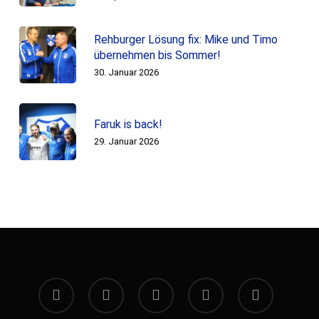
Rehburger Lösung fix: Mike und Timo
übernehmen bis Sommer!
30. Januar 2026
Faruk is back!
29. Januar 2026
facebook
instagram
whatsapp
phone
email