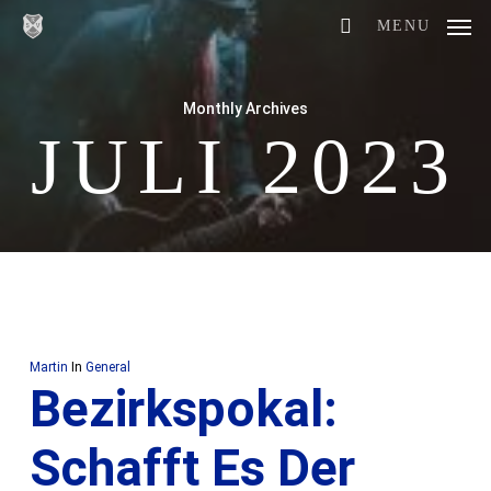
Skip
MENU
to
main
Monthly Archives
content
JULI 2023
Martin
In
General
Bezirkspokal:
Schafft Es Der