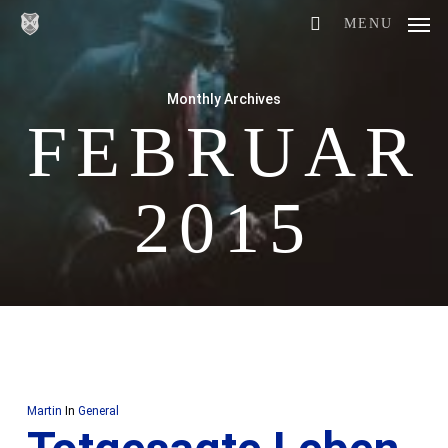
Skip
MENU
to
main
Monthly Archives
content
FEBRUAR
2015
Martin
In
General