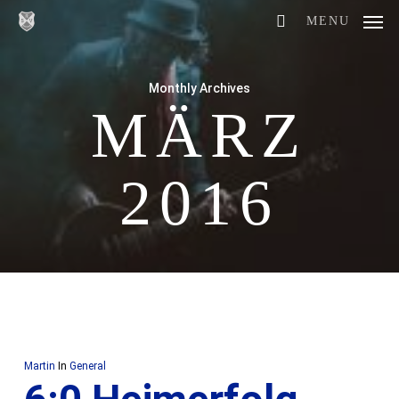
Skip
MENU
to
main
Monthly Archives
content
MÄRZ
2016
Martin
In
General