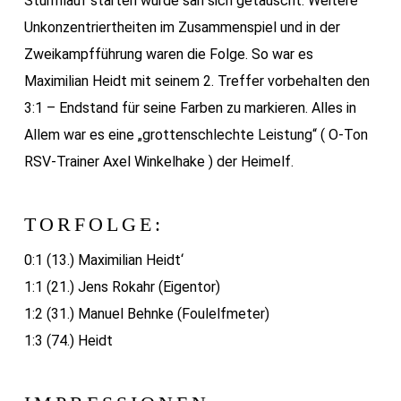
Sturmlauf starten würde sah sich getäuscht. Weitere
Unkonzentriertheiten im Zusammenspiel und in der
Zweikampfführung waren die Folge. So war es
Maximilian Heidt mit seinem 2. Treffer vorbehalten den
3:1 – Endstand für seine Farben zu markieren. Alles in
Allem war es eine „grottenschlechte Leistung“ ( O-Ton
RSV-Trainer Axel Winkelhake ) der Heimelf.
TORFOLGE:
0:1 (13.) Maximilian Heidt‘
1:1 (21.) Jens Rokahr (Eigentor)
1:2 (31.) Manuel Behnke (Foulelfmeter)
1:3 (74.) Heidt