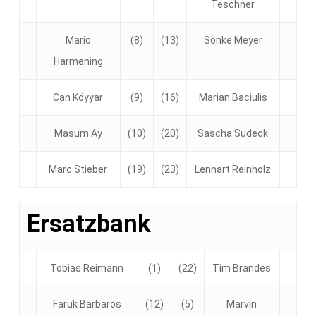
Teschner
Mario
(8)
(13)
Sönke Meyer
Harmening
Can Köyyar
(9)
(16)
Marian Baciulis
Masum Ay
(10)
(20)
Sascha Sudeck
Marc Stieber
(19)
(23)
Lennart Reinholz
Ersatzbank
Tobias Reimann
(1)
(22)
Tim Brandes
Faruk Barbaros
(12)
(5)
Marvin