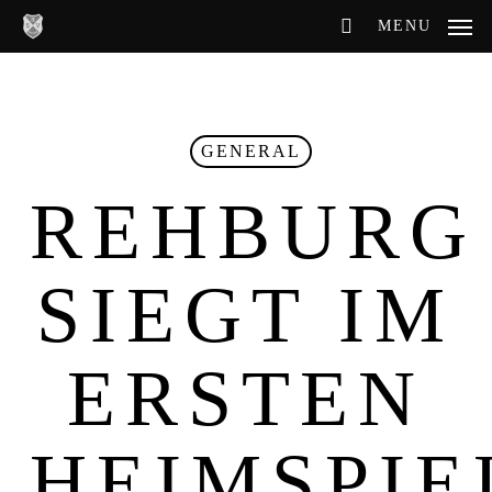
Skip
MENU
to
main
content
GENERAL
REHBURG
SIEGT IM
ERSTEN
HEIMSPIE