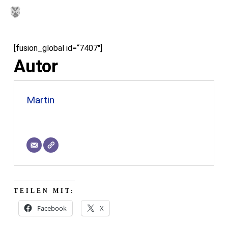
Skip
MENU
to
main
[fusion_global id=“7407″]
content
Autor
Martin
TEILEN MIT:
Facebook
X