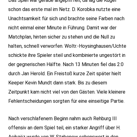
Das Spiel war gerade angepfiffen, da lag die Kugel
schon das erste mal im Netz. D. Korobka nutzte eine
Unachtsamkeit für sich und brachte seine Farben nach
nicht einmal einer Minute in Führung. Damit war der
Matchplan, hinten sicher zu stehen und die Null zu
halten, schnell verworfen. Woltr.-Hoysinghausen/Uchte
schickte ihre Spieler steil und kombinierte ungestört in
der gegnerischen Hälfte. Nach 13 Minuten fiel das 2:0
durch Jan Herold. Ein Freistoß kurze Zeit später hielt
Keeper Kevin Mundt dann stark. Bis zu diesem
Zeitpunkt kam nicht viel von den Gästen. Viele kleinere
Fehlentscheidungen sorgten für eine einseitige Partie.
Nach verschlafenem Beginn nahm auch Rehburg III
offensiv an dem Spiel teil, ein starker Angriff über H.
Acikgöz wurde von W. Stabenow sehenswert in den