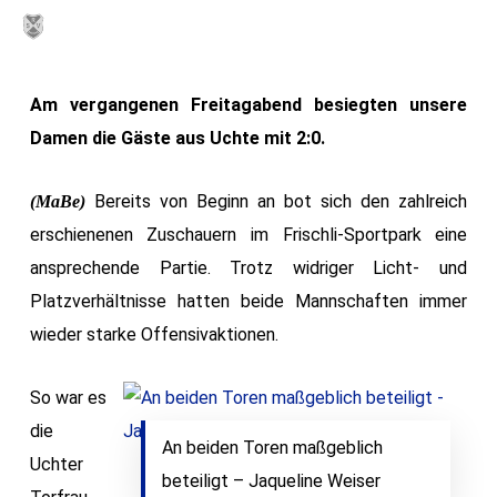
Skip
MENU
to
main
Am vergangenen Freitagabend besiegten unsere
content
Damen die Gäste aus Uchte mit 2:0.
Bereits von Beginn an bot sich den zahlreich
(MaBe)
erschienenen Zuschauern im Frischli-Sportpark eine
ansprechende Partie. Trotz widriger Licht- und
Platzverhältnisse hatten beide Mannschaften immer
wieder starke Offensivaktionen.
So war es
die
An beiden Toren maßgeblich
Uchter
beteiligt – Jaqueline Weiser