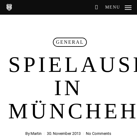
Skip
MENU
to
main
content
GENERAL
SPIELAUS
IN
MÜNCHE
By
Martin
30. November 2013
No Comments