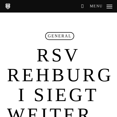
Skip
MENU
to
main
content
GENERAL
RSV
REHBURG
I SIEGT
WEITER…