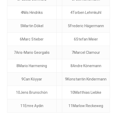
4Nils Hindriks
4Torben Lehmkuhl
5Martin Dökel
5Frederic Hägermann
6Marc Stieber
6Stefan Meier
7Aris-Mario Georgalis
7Marcel Clamour
8Mario Harmening
8Andre Könemann
9Can Köyyar
9Konstantin Kindermann
10Jens Brunschön
10Matthias Liebke
11Emre Aydin
11Marlow Reckeweg