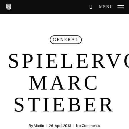
Skip
MENU
to
main
content
GENERAL
SPIELERV
MARC
STIEBER
By
Martin
26. April 2013
No Comments